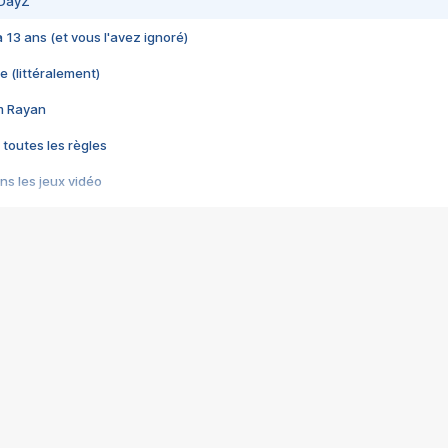
 DayZ
 a 13 ans (et vous l'avez ignoré)
e (littéralement)
im Rayan
 toutes les règles
s les jeux vidéo
us choquant de Rockstar ? - Le scandale BULLY
e plus moche de Steam
du RÊVE tourne au CAUCHEMAR
pendant 8 heures
it… à tort
umiliés par un jeu vidéo
ire - Final Fantasy 8