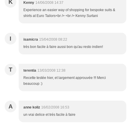
K
Kenny
14/06/2008 14:37
Experience an easier way of shopping for bespoke suits &
shirts at Euro Tailors<br /> <br /> Kenny Surtani
I
isamicra
15/04/2008 08:22
très bon facile à faire aussi bon qu'au resto indien!
T
terentia
13/03/2008 12:38
Recette testée hier, et largement approuvée !!! Merci
beaucoup :)
A
anne koliz
16/02/2008 16:53
un vrai delice et trés facile à faire