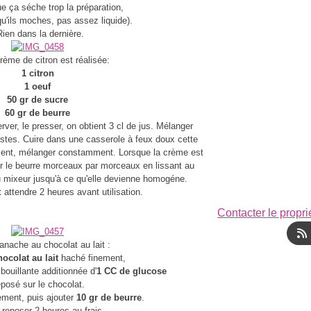
e ça séche trop la préparation,
qu'ils moches, pas assez liquide).
Rien dans la dernière.
crème de citron est réalisée:
1 citron
1 oeuf
50 gr de sucre
60 gr de beurre
erver, le presser, on obtient 3 cl de jus. Mélanger
 zestes. Cuire dans une casserole à feux doux cette
ment, mélanger constamment. Lorsque la crème est
ter le beurre morceaux par morceaux en lissant au
au mixeur jusqu'à ce qu'elle devienne homogéne.
t attendre 2 heures avant utilisation.
Contacter le propri
anache au chocolat au lait :
ocolat au lait
haché finement,
bouillante additionnée d'
1 CC de glucose
posé sur le chocolat.
ement, puis ajouter
10 gr de beurre
.
 reposer 2 heures au frais.