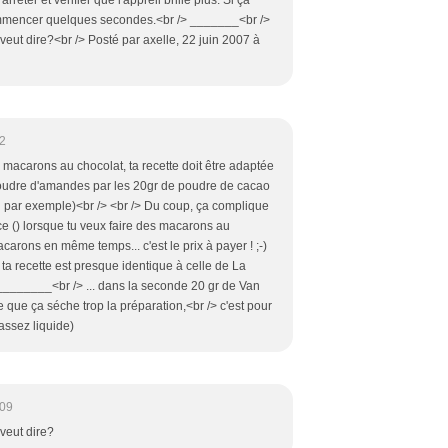
arrêter et vérifier que l'appreil brille plus. Si ça
ommencer quelques secondes.<br /> _______<br />
veut dire?<br /> Posté par axelle, 22 juin 2007 à
2
macarons au chocolat, ta recette doit être adaptée
oudre d'amandes par les 20gr de poudre de cacao
 par exemple)<br /> <br /> Du coup, ça complique
e () lorsque tu veux faire des macarons au
carons en même temps... c'est le prix à payer ! ;-)
, ta recette est presque identique à celle de La
_______<br /> ... dans la seconde 20 gr de Van
 que ça séche trop la préparation,<br /> c'est pour
assez liquide)
:09
veut dire?