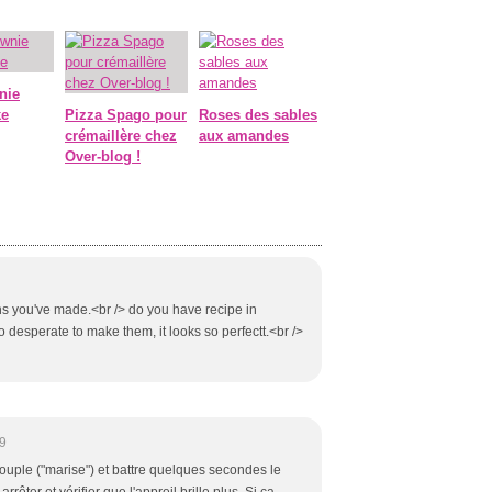
nie
ke
Pizza Spago pour
Roses des sables
crémaillère chez
aux amandes
Over-blog !
ns you've made.<br /> do you have recipe in
o desperate to make them, it looks so perfectt.<br />
9
ouple ("marise") et battre quelques secondes le