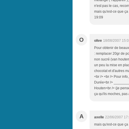
mélange ("l'appareil"), 
n'est pas le cas, rec
mais qu'est-ce que ça 
19:09
O
olive
18/08/2007 15:0
Pour obtenir de beaux 
: remplacer 20gr de p
non sucré (van houten
un peu la mise en plac
chocolat et d'autres ma
<br /> <br /> Pour info
Durée<br /> ________
Houten<br /> (je pense
ça qu'ils moches, pas 
A
axelle
22/06/2007 17
mais qu'est-ce que ça 