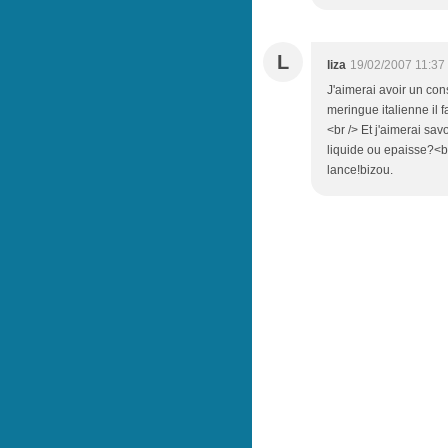
L
liza
19/02/2007 11:37
J'aimerai avoir un cons
meringue italienne il f
<br /> Et j'aimerai sav
liquide ou epaisse?<br
lance!bizou.