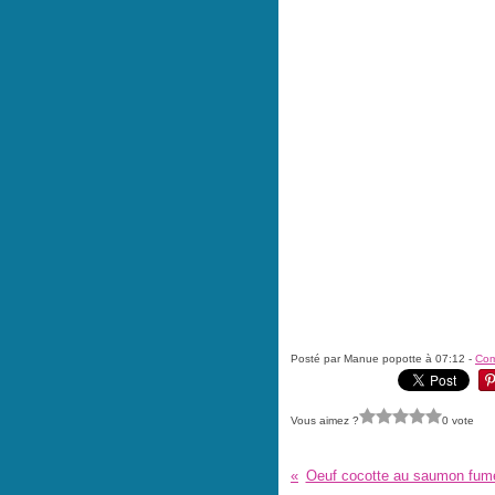
Posté par Manue popotte à 07:12 -
Com
Vous aimez ?
0 vote
Oeuf cocotte au saumon fumé 