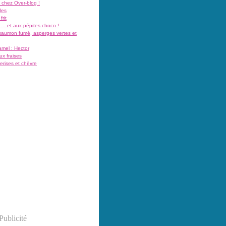
 chez Over-blog !
des
rit
... et aux pépites choco !
aumon fumé, asperges vertes et
amel : Hector
x fraises
cerises et chèvre
Publicité