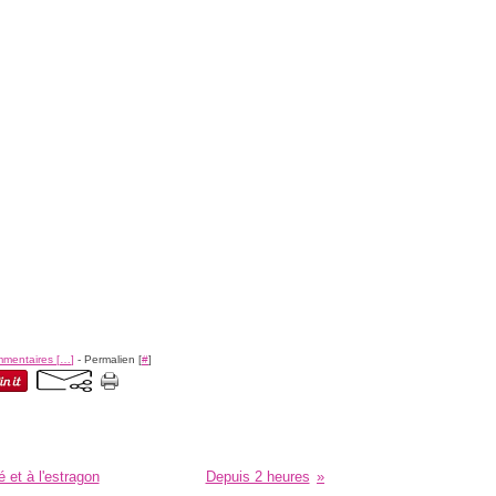
mentaires [
…
]
- Permalien [
#
]
et à l'estragon
Depuis 2 heures