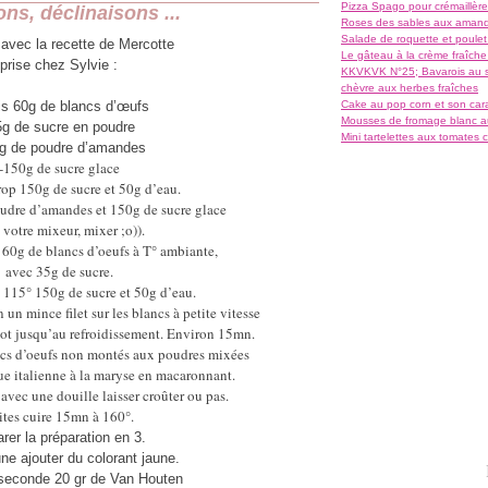
Pizza Spago pour crémaillère
ns, déclinaisons ...
Roses des sables aux aman
Salade de roquette et poulet f
 avec la recette de Mercotte
Le gâteau à la crème fraîche 
prise chez Sylvie :
KKVKVK N°25; Bavarois au s
chèvre aux herbes fraîches
is 60g de blancs d’œufs
Cake au pop corn et son car
Mousses de fromage blanc au
5g de sucre en poudre
Mini tartelettes aux tomates 
g de poudre d’amandes
-150g de sucre glace
irop 150g de sucre et 50g d’eau.
udre d’amandes et 150g de sucre glace
 votre mixeur, mixer ;o)).
60g de blancs d’oeufs à T° ambiante,
avec 35g de sucre.
à 115° 150g de sucre et 50g d’eau.
 un mince filet sur les blancs à petite vitesse
bot jusqu’au refroidissement. Environ 15mn.
cs d’oeufs non montés aux poudres mixées
e italienne à la maryse en macaronnant.
e avec une
douille laisser croûter ou pas.
ites cuire 15mn à 160°.
rer la préparation en 3.
une ajouter du colorant jaune.
 seconde 20 gr de Van Houten