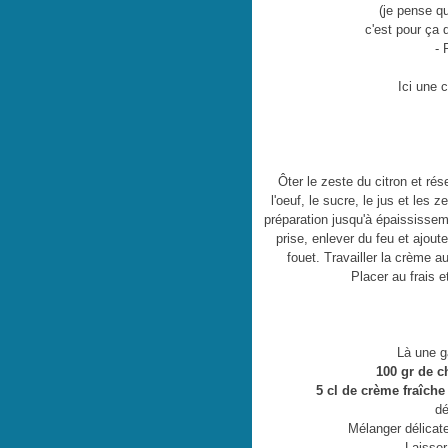
(je pense qu
c'est pour ça 
- 
Ici une 
Ôter le zeste du citron et rés
l'oeuf, le sucre, le jus et les
préparation jusqu'à épaississe
prise, enlever du feu et ajou
fouet. Travailler la crème 
Placer au frais e
Là une g
100 gr de ch
5 cl de crème fraîche
dé
Mélanger délicat
Laisser