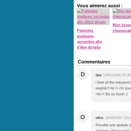
Vous aimerez aussi :
Mon brow
Patientez
cheeseca
quelques
secondes afin
d'être dirigés
Commentaires
D
dee
19/01/2008 05:39
i love all the macaroo
english?<br /> i'm soo
<br /> thx so much :)
O
olive
18/08/2007 16:4
Prendre une spatule s