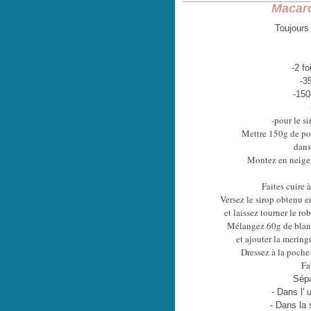
Macaro
Toujours
-
2 fo
-3
-150
-pour le s
Mettre 150g de po
dans
Montez en neige 
Faites cuire 
Versez le sirop obtenu en
et laissez
tourner le ro
Mélangez 60g de blan
et ajouter la
meringu
Dressez à la poch
Fa
Sépa
- Dans l' 
- Dans la